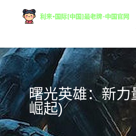
曙光英雄：新力
崛起)