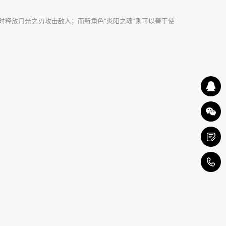
时释放月光之刃攻击敌人；而新角色“炎阳之魂”则可以善于使
1