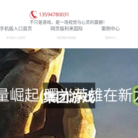
13594780031
不只是游戏，是一场视觉与心灵的震撼！
手机版入口首页
网页版利来囯际
案例中心
手机版入口首页
网页版利来囯际
案例中心
量崛起(曙光英雄在新