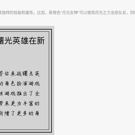
独特的技能和属性。比如，新角色“月光女神”可以使用月光之力治愈队友，同