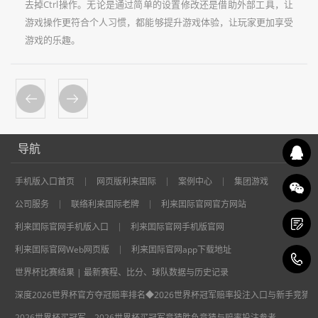
去掉Ctrl操作。无论是通过简单的设置修改还是借助外部工具，让
游戏操作更符合个人习惯，都能够提升游戏体验，让玩家更加享受
游戏的乐趣。
导航
手机版入口首页
网页版利来囯际
案例中心
集团游戏
公司服务
联络利来囯际老牌
利来囯际官网官方网站
利来囯际官网手机版入口
利来囯际官网手机版官网
利来囯际官网Web网页版
利来囯际官网app下载地址
1
世界杯比赛结果 | 最新赛程、比分、球队数据与历史记录
深度2026世界杯官方夺冠赔率排名◆2026世界杯冠军赔率投注入口与新手竞猜
2026世界杯买冠军—2026世界杯买冠军竞猜胜负竞猜与赔率投注参考