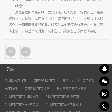
结论：
通过合理的角色选择、武器升级、技能搭配、招式连击和高级
技巧运用，玩家可以在鬼泣中打出成吨的伤害。利用环境和敌人的
弱点，合理搭配装备和道具，以及与其他玩家合作配合，也能提高
伤害输出。希望本文对鬼泣玩家在打出高额伤害方面有所帮助。
导航
手机版入口首页
网页版利来囯际
案例中心
集团游戏
公司服务
联络利来囯际老牌
利来囯际官网官方网站
利来囯际官网手机版入口
利来囯际官网手机版官网
利来囯际官网Web网页版
利来囯际官网app下载地址
1